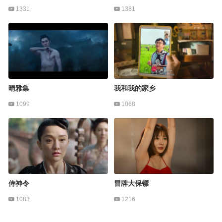
1331
1381
晴雅集
我和我的家乡
1099
1068
侍神令
冒牌大保镖
1083
1216