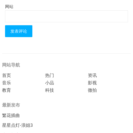
网站
网站导航
首页
热门
资讯
音乐
小品
影视
教育
科技
微拍
最新发布
繁花插曲
星星点灯-浪姐3