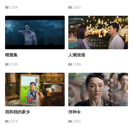
1334
1387
晴雅集
人潮汹涌
1105
1098
我和我的家乡
侍神令
1074
1091