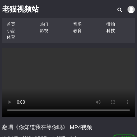
老猫视频站
首页
热门
音乐
微拍
小品
影视
教育
科技
体育
翻唱《你知道我在等你吗》 MP4视频