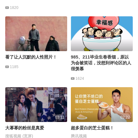
1820
看了让人沉默的人性照片！
985、211毕业生卷香烟，原以
为会被笑话，没想到评论区的人
1185
很羡慕
1624
03:11
02:22
大幂幂的粉丝是真爱
超多蛋白的芝士蛋糕！
搜狐视频 (宽屏)
腾讯视频