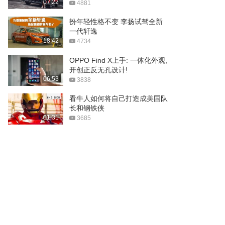
07:22
4881
扮年轻性格不变 李扬试驾全新
一代轩逸
18:42
4734
OPPO Find X上手: 一体化外观,
开创正反无孔设计!
06:53
3838
看牛人如何将自己打造成美国队
长和钢铁侠
01:31
3685