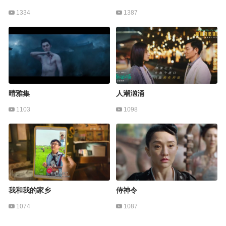
1334
1387
晴雅集
人潮汹涌
1103
1098
我和我的家乡
侍神令
1074
1087