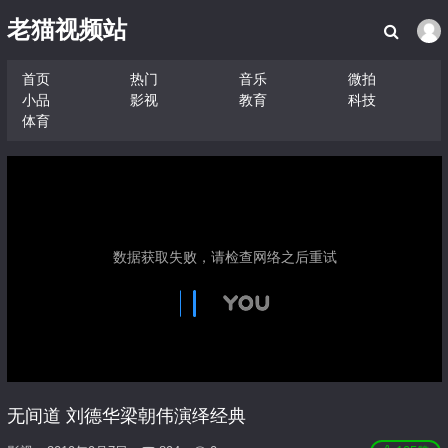
老猫视频站
首页
热门
音乐
微拍
小品
影视
教育
科技
体育
无间道 刘德华梁朝伟演绎经典