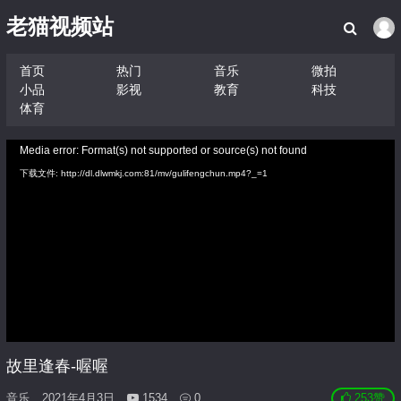
老猫视频站
首页
热门
音乐
微拍
小品
影视
教育
科技
体育
视
Media error: Format(s) not supported or source(s) not found
频
下载文件: http://dl.dlwmkj.com:81/mv/gulifengchun.mp4?_=1
播
放
器
故里逢春-喔喔
音乐
2021年4月3日
1534
0
253
赞