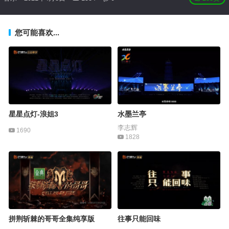
您可能喜欢...
星星点灯-浪姐3
水墨兰亭
李志辉
1690
1828
拼荆斩棘的哥哥全集纯享版
往事只能回味