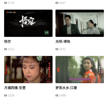
1714
1827
悟空
光明-谭艳
1912
1611
月滿西樓-安雯
梦里水乡-江珊
1326
1498