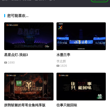
您可能喜欢...
星星点灯-浪姐3
水墨兰亭
李志辉
1690
1826
拼荆斩棘的哥哥全集纯享版
往事只能回味