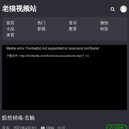
老猫视频站
首页
热门
音乐
微拍
小品
影视
教育
科技
体育
视
Media error: Format(s) not supported or source(s) not found
频
下载文件: http://dl.dlwmkj.com:81/mv/anranxiaohun4.mp4?_=1
播
放
器
黯然销魂-玄觞
音乐
2021年4月3日
1684
0
338
赞