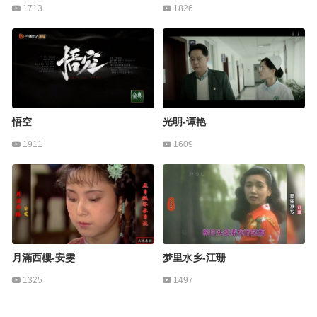
1713
1826
悟空
光明-谭艳
1911
1609
月滿西樓-安雯
梦里水乡-江珊
1325
1497